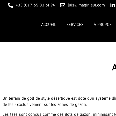
+33 (0) 7 65 83 61 94
luis@imaginieur.com
ACCUEIL
SERVICES
À PROPOS
Un terrain de golf de style désertique est doté d’un système d’irr
de l’eau exclusivement sur les zones de gazon.
Les tees sont conçus comme des îlots de gazon, minimisant les 